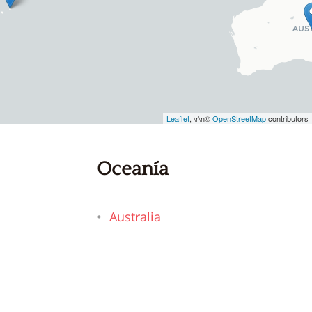
Leaflet
, \r\n©
OpenStreetMap
contributors
Oceanía
Australia