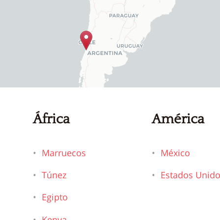
África
América
Marruecos
México
Túnez
Estados Unid
Egipto
Kenya