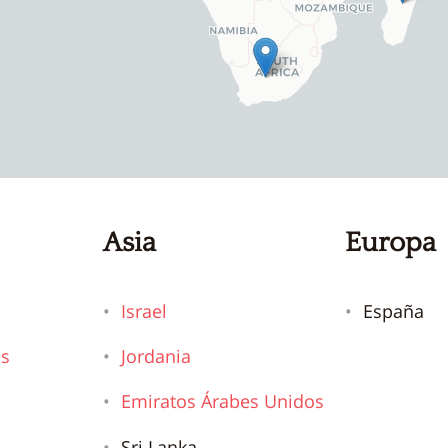
Asia
Europa
Israel
España
os
Jordania
Emiratos Árabes Unidos
Sri Lanka