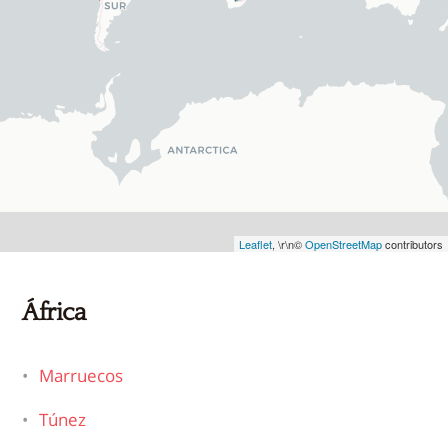
Leaflet
, \r\n©
OpenStreetMap
contributors
África
Marruecos
Túnez