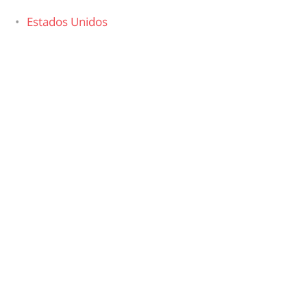
Estados Unidos
Asia
Israel
Jordania
Emiratos Árabes Unidos
Sri Lanka
Tailandia
Laos