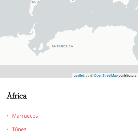
Leaflet
, \r\n©
OpenStreetMap
contributors
África
Marruecos
Túnez