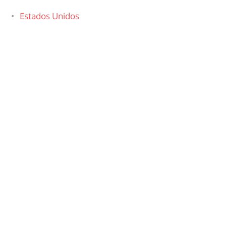
Estados Unidos
Asia
Israel
Jordania
Emiratos Árabes Unidos
Sri Lanka
Tailandia
Laos